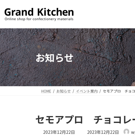
コ
ナ
ン
ビ
テ
ゲ
ン
ー
ツ
シ
へ
ョ
ス
ン
お知らせ
キ
に
ッ
移
プ
動
HOME
お知らせ
イベント案内
セモアプロ チョ
セモアプロ チョコレ
最
2023年12月22日
2023年12月22日
w