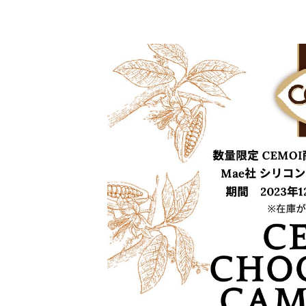
終
更
新
日
時
: