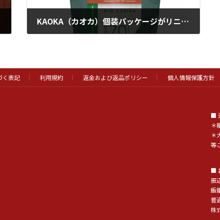
KAOKA（カオカ）個装パッケージがリニューアルされました
2024年1月12日
づく表記
利用規約
返金および返品ポリシー
個人情報保護方針
■
＊
＊
等
■
振
飯
普通
株