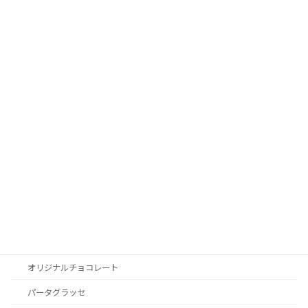
商品ブランド
グランドキッチンオリジナル
カオカ
バビ
ナッツペースト
アマレナチェリー
セモアプロ
カボスドール
サンエイトプリュス
フリーズドライフルーツ
オリジナルチョコレート
パータグラッセ