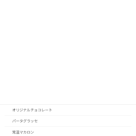
商品ブランド
グランドキッチンオリジナル
カオカ
バビ
ナッツペースト
アマレナチェリー
セモアプロ
カボスドール
サンエイトプリュス
フリーズドライフルーツ
オリジナルチョコレート
パータグラッセ
常温マカロン