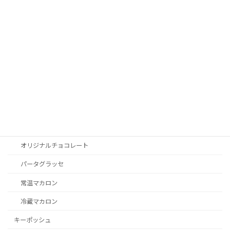
バビ
ナッツペースト
アマレナチェリー
セモアプロ
カボスドール
サンエイトプリュス
フリーズドライフルーツ
オリジナルチョコレート
パータグラッセ
常温マカロン
冷蔵マカロン
キーポッシュ