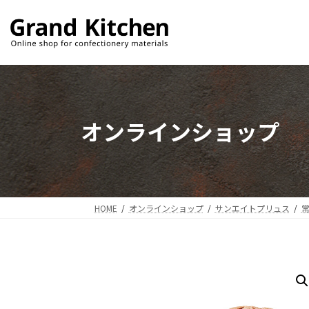
コ
ナ
ン
ビ
テ
ゲ
ン
ー
ツ
シ
へ
ョ
ス
ン
オンラインショップ
キ
に
ッ
移
プ
動
HOME
オンラインショップ
サンエイトプリュス