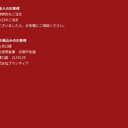
 法人のお客様
継続的なご注文
大口のご注文
ございましたら、お気軽にご相談ください。
 お振込みのお客様
込先口座
能信用金庫 北坂戸支店
口座 2133129
式会社プランディア