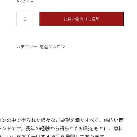
チ
お買い物カゴに追加
ョ
コ
レ
ー
カテゴリー:
常温マカロン
ト
（常
温
タ
イ
プ
）
個
ョンの中で得られた様々なご要望を満たすべく、幅広い商
ランドです。長年の経験から得られた知識をもとに、原料
味しい」をお手伝いする商品を展開しております。