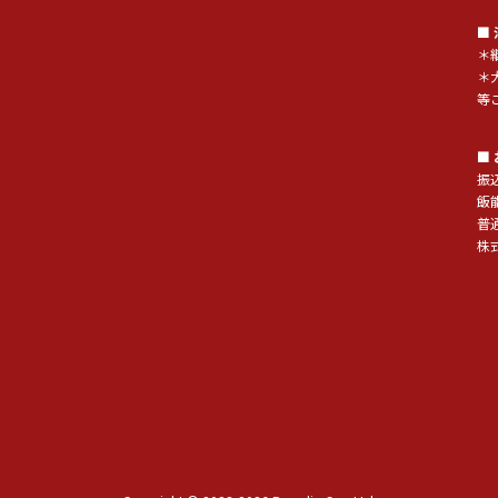
■
＊
＊
等
■
振
飯
普通
株