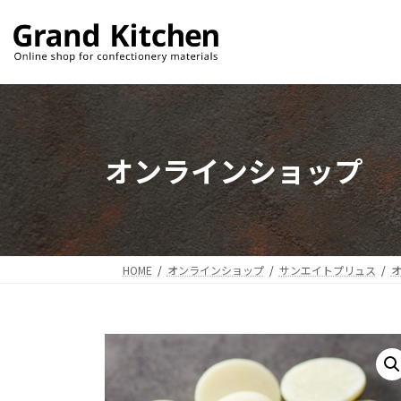
コ
ナ
ン
ビ
テ
ゲ
ン
ー
ツ
シ
へ
ョ
ス
ン
オンラインショップ
キ
に
ッ
移
プ
動
HOME
オンラインショップ
サンエイトプリュス