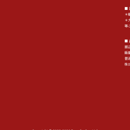
■
＊
＊
等
■
振
飯
普通
株