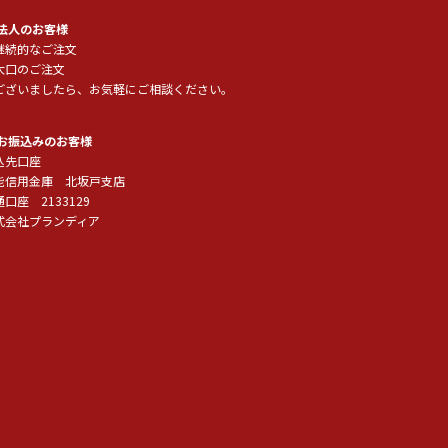
 法人のお客様
継続的なご注文
大口のご注文
ございましたら、お気軽にご相談ください。
 お振込みのお客様
込先口座
能信用金庫 北坂戸支店
口座 2133129
式会社プランディア